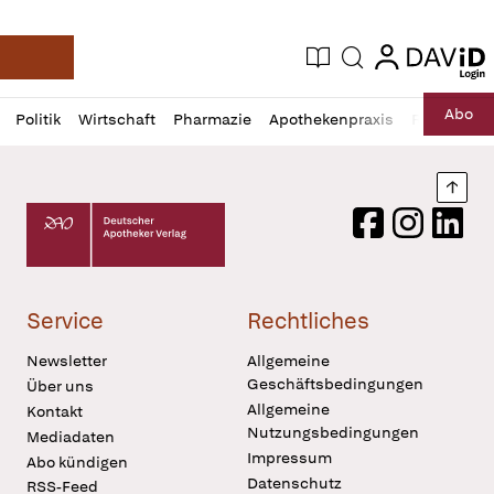
login
login
Aktuelle Ausgabe
Suche
Deutsche Apotheker Zeitung
Profil
Daz
Abo
Politik
Wirtschaft
Pharmazie
Apothekenpraxis
Recht
Sp
öffnen
Pur
Abo
öffnen
Nach
Deutscher Apotheker Verlag Logo
Facebook
Instagram
LinkedI
Service
Rechtliches
Newsletter
Allgemeine
Geschäftsbedingungen
Über uns
Allgemeine
Kontakt
Nutzungsbedingungen
Mediadaten
Impressum
Abo kündigen
Datenschutz
RSS-Feed