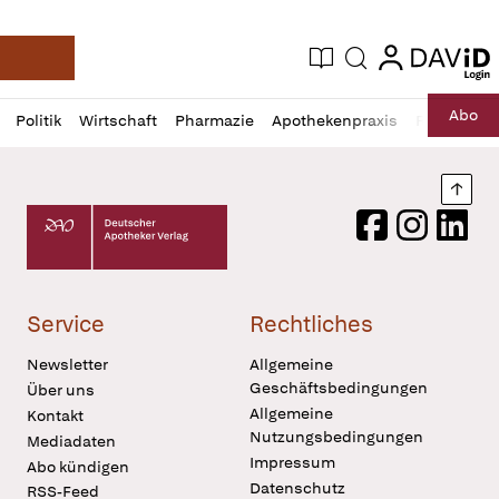
login
login
Aktuelle Ausgabe
Suche
Deutsche Apotheker Zeitung
Profil
Daz
Abo
Politik
Wirtschaft
Pharmazie
Apothekenpraxis
Recht
Sp
öffnen
Pur
Abo
öffnen
Nach
Deutscher Apotheker Verlag Logo
Facebook
Instagram
LinkedI
Service
Rechtliches
Newsletter
Allgemeine
Geschäftsbedingungen
Über uns
Allgemeine
Kontakt
Nutzungsbedingungen
Mediadaten
Impressum
Abo kündigen
Datenschutz
RSS-Feed