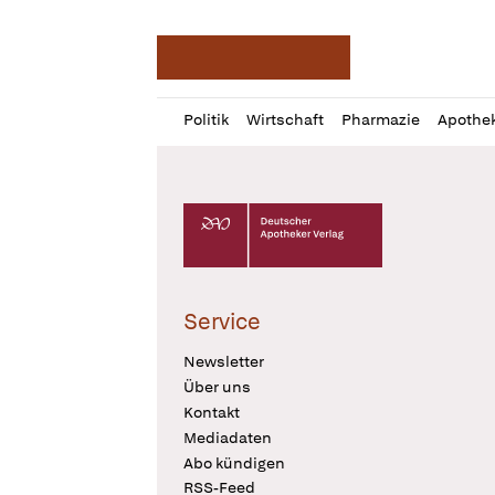
Deutsche Apotheker Ze
Profil
Daz
Politik
Wirtschaft
Pharmazie
Apothe
öffnen
Pur
Abo
öffnen
Deutscher Apotheker Verlag Logo
Service
Newsletter
Über uns
Kontakt
Mediadaten
Abo kündigen
RSS-Feed