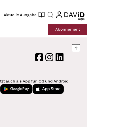
ogin
login
Aktuelle Ausgabe
Suche
Abo
nnement
Nach oben springen
Facebook
Instagram
LinkedIn
tzt auch als App für iOS und Android
Jetzt bei Google Play
Laden im App Store