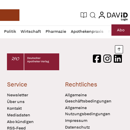
login
login
Aktuelle Ausgabe
Suche
Deutsche Apotheker Zeitung
Profil
Daz
Abo
Politik
Wirtschaft
Pharmazie
Apothekenpraxis
Recht
Sp
öffnen
Pur
Abo
öffnen
Nach
Deutscher Apotheker Verlag Logo
Facebook
Instagram
LinkedI
Service
Rechtliches
Newsletter
Allgemeine
Geschäftsbedingungen
Über uns
Allgemeine
Kontakt
Nutzungsbedingungen
Mediadaten
Impressum
Abo kündigen
Datenschutz
RSS-Feed