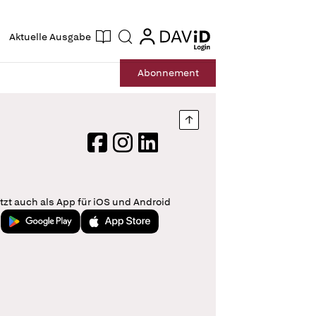
ogin
login
Aktuelle Ausgabe
Suche
Abo
nnement
Nach oben springen
Facebook
Instagram
LinkedIn
tzt auch als App für iOS und Android
Jetzt bei Google Play
Laden im App Store