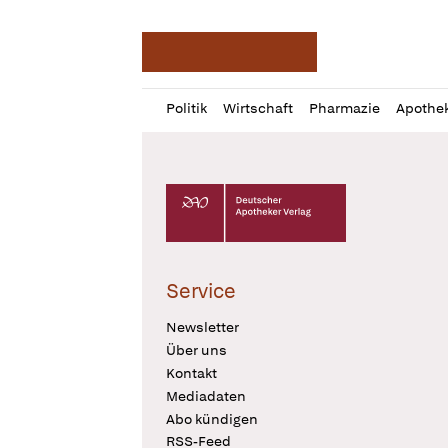
Deutsche Apotheker Ze
Profil
Daz
Politik
Wirtschaft
Pharmazie
Apothe
öffnen
Pur
Abo
öffnen
Deutscher Apotheker Verlag Logo
Service
Newsletter
Über uns
Kontakt
Mediadaten
Abo kündigen
RSS-Feed