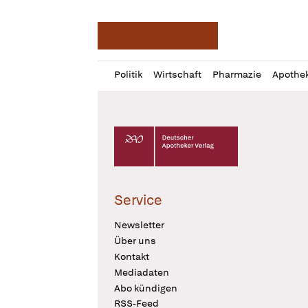
Deutsche Apotheker Ze
Profil
Daz
Politik
Wirtschaft
Pharmazie
Apothe
öffnen
Pur
Abo
öffnen
Deutscher Apotheker Verlag Logo
Service
Newsletter
Über uns
Kontakt
Mediadaten
Abo kündigen
RSS-Feed