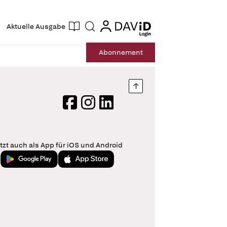
ogin
login
Aktuelle Ausgabe
Suche
Abo
nnement
Nach oben springen
Facebook
Instagram
LinkedIn
tzt auch als App für iOS und Android
Jetzt bei Google Play
Laden im App Store