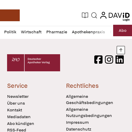
login
login
Aktuelle Ausgabe
Suche
Deutsche Apotheker Zeitung
Profil
Daz
Abo
Politik
Wirtschaft
Pharmazie
Apothekenpraxis
Recht
Sp
öffnen
Pur
Abo
öffnen
Nach
Deutscher Apotheker Verlag Logo
Facebook
Instagram
LinkedI
Service
Rechtliches
Newsletter
Allgemeine
Geschäftsbedingungen
Über uns
Allgemeine
Kontakt
Nutzungsbedingungen
Mediadaten
Impressum
Abo kündigen
Datenschutz
RSS-Feed