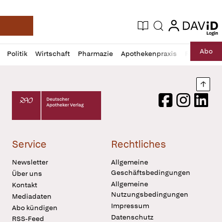
login
login
Aktuelle Ausgabe
Suche
Deutsche Apotheker Zeitung
Profil
Daz
Abo
Politik
Wirtschaft
Pharmazie
Apothekenpraxis
Recht
Sp
öffnen
Pur
Abo
öffnen
Nach
Deutscher Apotheker Verlag Logo
Facebook
Instagram
LinkedI
Service
Rechtliches
Newsletter
Allgemeine
Geschäftsbedingungen
Über uns
Allgemeine
Kontakt
Nutzungsbedingungen
Mediadaten
Impressum
Abo kündigen
Datenschutz
RSS-Feed