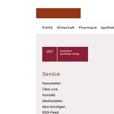
Deutsche Apotheker Ze
Profil
Daz
Politik
Wirtschaft
Pharmazie
Apothe
öffnen
Pur
Abo
öffnen
Deutscher Apotheker Verlag Logo
Service
Newsletter
Über uns
Kontakt
Mediadaten
Abo kündigen
RSS-Feed