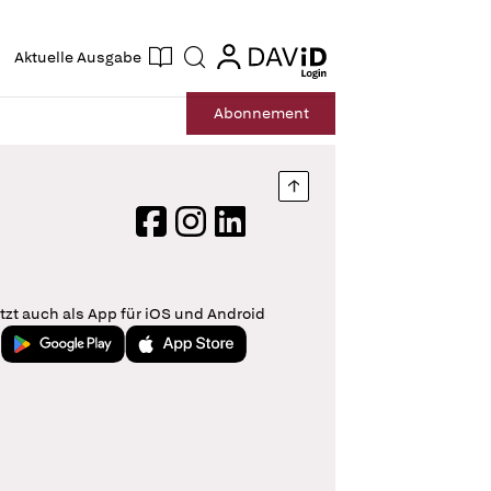
ogin
login
Aktuelle Ausgabe
Suche
Abo
nnement
Nach oben springen
Facebook
Instagram
LinkedIn
tzt auch als App für iOS und Android
Jetzt bei Google Play
Laden im App Store