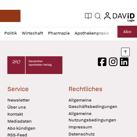
login
login
Aktuelle Ausgabe
Suche
Deutsche Apotheker Zeitung
Profil
Daz
Abo
Politik
Wirtschaft
Pharmazie
Apothekenpraxis
Recht
Sp
öffnen
Pur
Abo
öffnen
Nach
Deutscher Apotheker Verlag Logo
Facebook
Instagram
LinkedI
Service
Rechtliches
Newsletter
Allgemeine
Geschäftsbedingungen
Über uns
Allgemeine
Kontakt
Nutzungsbedingungen
Mediadaten
Impressum
Abo kündigen
Datenschutz
RSS-Feed