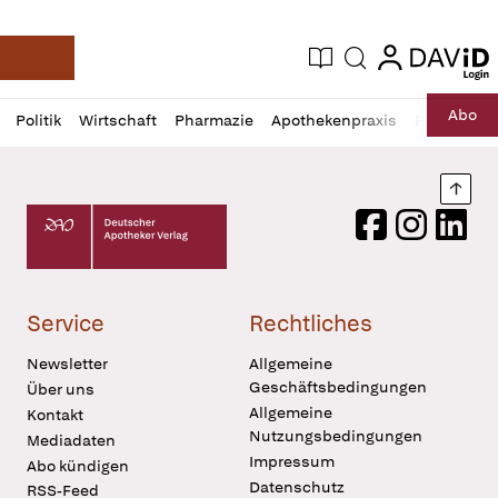
login
login
Aktuelle Ausgabe
Suche
Deutsche Apotheker Zeitung
Profil
Daz
Abo
Politik
Wirtschaft
Pharmazie
Apothekenpraxis
Recht
Sp
öffnen
Pur
Abo
öffnen
Nach
Deutscher Apotheker Verlag Logo
Facebook
Instagram
LinkedI
Service
Rechtliches
Newsletter
Allgemeine
Geschäftsbedingungen
Über uns
Allgemeine
Kontakt
Nutzungsbedingungen
Mediadaten
Impressum
Abo kündigen
Datenschutz
RSS-Feed