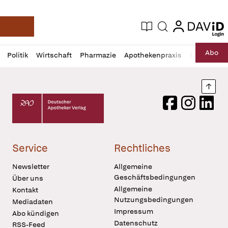
login
login
Aktuelle Ausgabe
Suche
Deutsche Apotheker Zeitung
Profil
Daz
Abo
Politik
Wirtschaft
Pharmazie
Apothekenpraxis
Recht
Sp
öffnen
Pur
Abo
öffnen
Nach
Deutscher Apotheker Verlag Logo
Facebook
Instagram
LinkedI
Service
Rechtliches
Newsletter
Allgemeine
Geschäftsbedingungen
Über uns
Allgemeine
Kontakt
Nutzungsbedingungen
Mediadaten
Impressum
Abo kündigen
Datenschutz
RSS-Feed