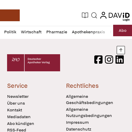
login
login
Aktuelle Ausgabe
Suche
Deutsche Apotheker Zeitung
Profil
Daz
Abo
Politik
Wirtschaft
Pharmazie
Apothekenpraxis
Recht
Sp
öffnen
Pur
Abo
öffnen
Nach
Deutscher Apotheker Verlag Logo
Facebook
Instagram
LinkedI
Service
Rechtliches
Newsletter
Allgemeine
Geschäftsbedingungen
Über uns
Allgemeine
Kontakt
Nutzungsbedingungen
Mediadaten
Impressum
Abo kündigen
Datenschutz
RSS-Feed