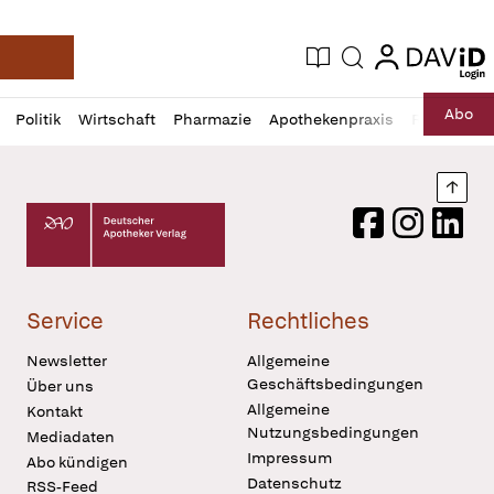
login
login
Aktuelle Ausgabe
Suche
Deutsche Apotheker Zeitung
Profil
Daz
Abo
Politik
Wirtschaft
Pharmazie
Apothekenpraxis
Recht
Sp
öffnen
Pur
Abo
öffnen
Nach
Deutscher Apotheker Verlag Logo
Facebook
Instagram
LinkedI
Service
Rechtliches
Newsletter
Allgemeine
Geschäftsbedingungen
Über uns
Allgemeine
Kontakt
Nutzungsbedingungen
Mediadaten
Impressum
Abo kündigen
Datenschutz
RSS-Feed