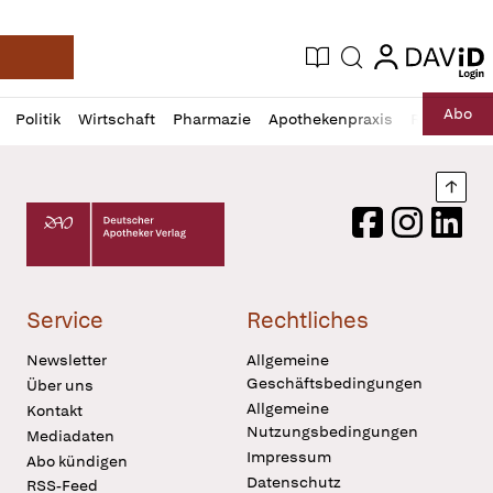
login
login
Aktuelle Ausgabe
Suche
Deutsche Apotheker Zeitung
Profil
Daz
Abo
Politik
Wirtschaft
Pharmazie
Apothekenpraxis
Recht
Sp
öffnen
Pur
Abo
öffnen
Nach
Deutscher Apotheker Verlag Logo
Facebook
Instagram
LinkedI
Service
Rechtliches
Newsletter
Allgemeine
Geschäftsbedingungen
Über uns
Allgemeine
Kontakt
Nutzungsbedingungen
Mediadaten
Impressum
Abo kündigen
Datenschutz
RSS-Feed