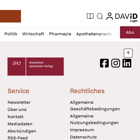
login
login
Aktuelle Ausgabe
Suche
Deutsche Apotheker Zeitung
Profil
Daz
Abo
Politik
Wirtschaft
Pharmazie
Apothekenpraxis
Recht
Sp
öffnen
Pur
Abo
öffnen
Nach
Deutscher Apotheker Verlag Logo
Facebook
Instagram
LinkedI
Service
Rechtliches
Newsletter
Allgemeine
Geschäftsbedingungen
Über uns
Allgemeine
Kontakt
Nutzungsbedingungen
Mediadaten
Impressum
Abo kündigen
Datenschutz
RSS-Feed