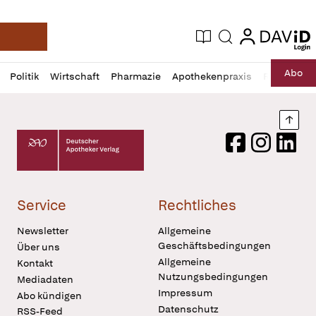
login
login
Aktuelle Ausgabe
Suche
Deutsche Apotheker Zeitung
Profil
Daz
Abo
Politik
Wirtschaft
Pharmazie
Apothekenpraxis
Recht
Sp
öffnen
Pur
Abo
öffnen
Nach
Deutscher Apotheker Verlag Logo
Facebook
Instagram
LinkedI
Service
Rechtliches
Newsletter
Allgemeine
Geschäftsbedingungen
Über uns
Allgemeine
Kontakt
Nutzungsbedingungen
Mediadaten
Impressum
Abo kündigen
Datenschutz
RSS-Feed