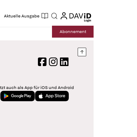
ogin
login
Aktuelle Ausgabe
Suche
Abo
nnement
Nach oben springen
Facebook
Instagram
LinkedIn
tzt auch als App für iOS und Android
Jetzt bei Google Play
Laden im App Store