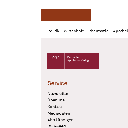
Deutsche Apotheker Ze
Profil
Daz
Politik
Wirtschaft
Pharmazie
Apothe
öffnen
Pur
Abo
öffnen
Deutscher Apotheker Verlag Logo
Service
Newsletter
Über uns
Kontakt
Mediadaten
Abo kündigen
RSS-Feed