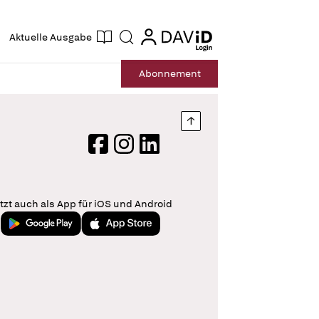
ogin
login
Aktuelle Ausgabe
Suche
Abo
nnement
Nach oben springen
Facebook
Instagram
LinkedIn
tzt auch als App für iOS und Android
Jetzt bei Google Play
Laden im App Store