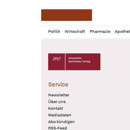
Deutsche Apotheker Ze
Profil
Daz
Politik
Wirtschaft
Pharmazie
Apothe
öffnen
Pur
Abo
öffnen
Deutscher Apotheker Verlag Logo
Service
Newsletter
Über uns
Kontakt
Mediadaten
Abo kündigen
RSS-Feed