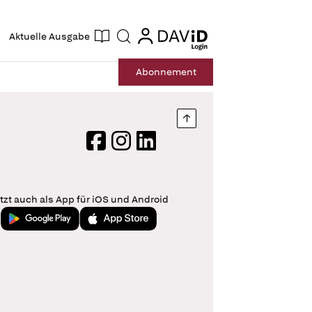
ogin
login
Aktuelle Ausgabe
Suche
Abo
nnement
Nach oben springen
Facebook
Instagram
LinkedIn
tzt auch als App für iOS und Android
Jetzt bei Google Play
Laden im App Store