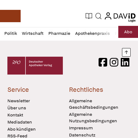
login
login
Aktuelle Ausgabe
Suche
Deutsche Apotheker Zeitung
Profil
Daz
Abo
Politik
Wirtschaft
Pharmazie
Apothekenpraxis
Recht
Sp
öffnen
Pur
Abo
öffnen
Nach
Deutscher Apotheker Verlag Logo
Facebook
Instagram
LinkedI
Service
Rechtliches
Newsletter
Allgemeine
Geschäftsbedingungen
Über uns
Allgemeine
Kontakt
Nutzungsbedingungen
Mediadaten
Impressum
Abo kündigen
Datenschutz
RSS-Feed