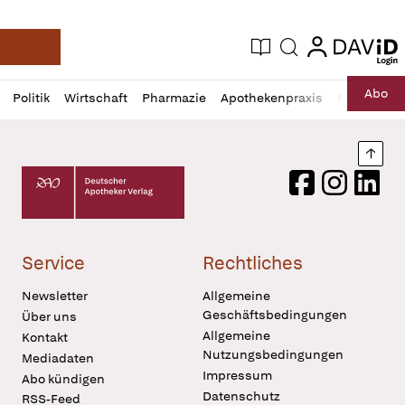
login
login
Aktuelle Ausgabe
Suche
Deutsche Apotheker Zeitung
Profil
Daz
Abo
Politik
Wirtschaft
Pharmazie
Apothekenpraxis
Recht
Sp
öffnen
Pur
Abo
öffnen
Nach
Deutscher Apotheker Verlag Logo
Facebook
Instagram
LinkedI
Service
Rechtliches
Newsletter
Allgemeine
Geschäftsbedingungen
Über uns
Allgemeine
Kontakt
Nutzungsbedingungen
Mediadaten
Impressum
Abo kündigen
Datenschutz
RSS-Feed