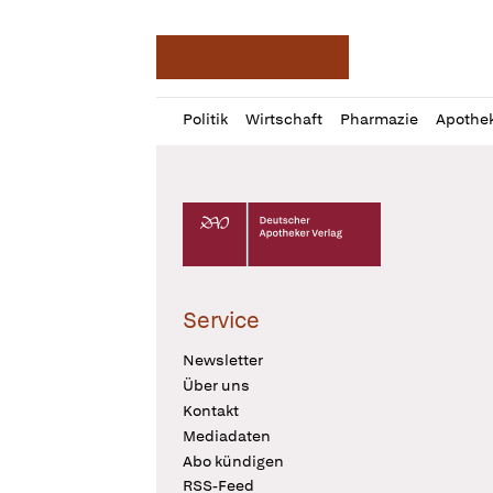
Deutsche Apotheker Ze
Profil
Daz
Politik
Wirtschaft
Pharmazie
Apothe
öffnen
Pur
Abo
öffnen
Deutscher Apotheker Verlag Logo
Service
Newsletter
Über uns
Kontakt
Mediadaten
Abo kündigen
RSS-Feed