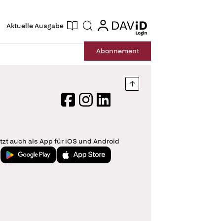
ogin
login
Aktuelle Ausgabe
Suche
Abo
nnement
Nach oben springen
Facebook
Instagram
LinkedIn
tzt auch als App für iOS und Android
Jetzt bei Google Play
Laden im App Store