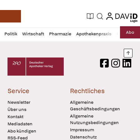
login
login
Aktuelle Ausgabe
Suche
Deutsche Apotheker Zeitung
Profil
Daz
Abo
Politik
Wirtschaft
Pharmazie
Apothekenpraxis
Recht
Sp
öffnen
Pur
Abo
öffnen
Nach
Deutscher Apotheker Verlag Logo
Facebook
Instagram
LinkedI
Service
Rechtliches
Newsletter
Allgemeine
Geschäftsbedingungen
Über uns
Allgemeine
Kontakt
Nutzungsbedingungen
Mediadaten
Impressum
Abo kündigen
Datenschutz
RSS-Feed