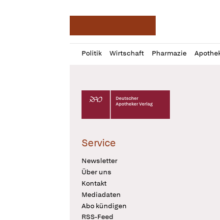
Deutsche Apotheker Ze
Profil
Daz
Politik
Wirtschaft
Pharmazie
Apothe
öffnen
Pur
Abo
öffnen
Deutscher Apotheker Verlag Logo
Service
Newsletter
Über uns
Kontakt
Mediadaten
Abo kündigen
RSS-Feed