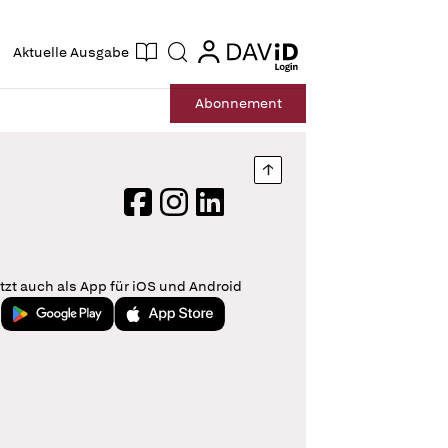
ogin
login
Aktuelle Ausgabe
Suche
Abo
nnement
Nach oben springen
Facebook
Instagram
LinkedIn
tzt auch als App für iOS und Android
Jetzt bei Google Play
Laden im App Store