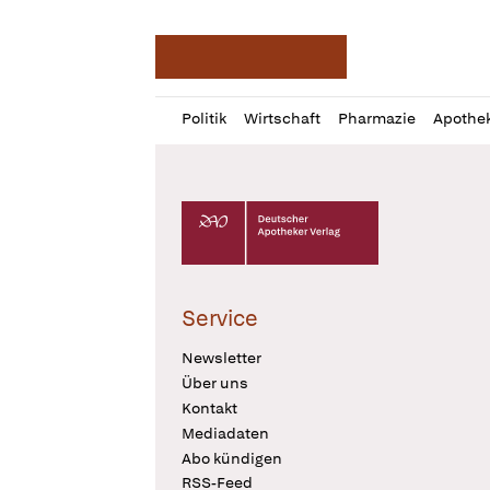
Deutsche Apotheker Ze
Profil
Daz
Politik
Wirtschaft
Pharmazie
Apothe
öffnen
Pur
Abo
öffnen
Deutscher Apotheker Verlag Logo
Service
Newsletter
Über uns
Kontakt
Mediadaten
Abo kündigen
RSS-Feed