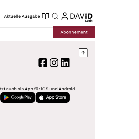
ogin
login
Aktuelle Ausgabe
Suche
Abo
nnement
Nach oben springen
Facebook
Instagram
LinkedIn
tzt auch als App für iOS und Android
Jetzt bei Google Play
Laden im App Store