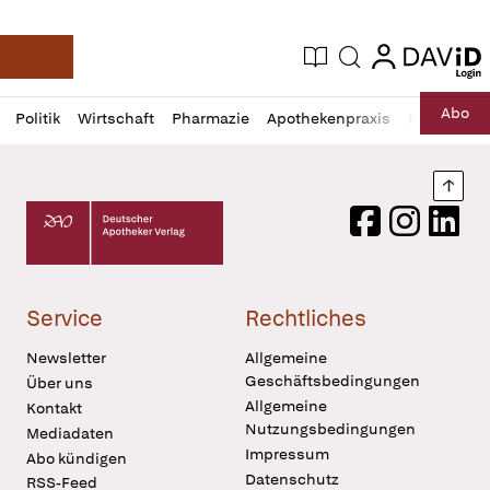
login
login
Aktuelle Ausgabe
Suche
Deutsche Apotheker Zeitung
Profil
Daz
Abo
Politik
Wirtschaft
Pharmazie
Apothekenpraxis
Recht
Sp
öffnen
Pur
Abo
öffnen
Nach
Deutscher Apotheker Verlag Logo
Facebook
Instagram
LinkedI
Service
Rechtliches
Newsletter
Allgemeine
Geschäftsbedingungen
Über uns
Allgemeine
Kontakt
Nutzungsbedingungen
Mediadaten
Impressum
Abo kündigen
Datenschutz
RSS-Feed