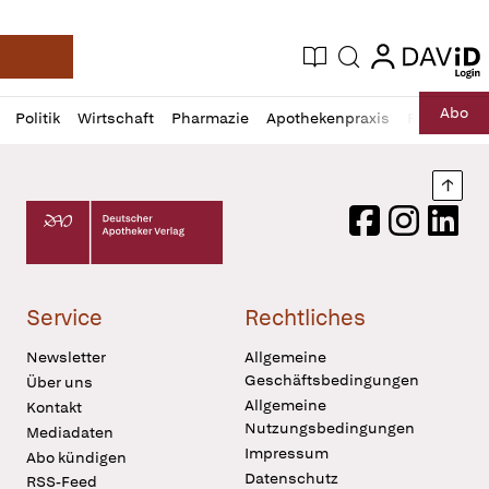
login
login
Aktuelle Ausgabe
Suche
Deutsche Apotheker Zeitung
Profil
Daz
Abo
Politik
Wirtschaft
Pharmazie
Apothekenpraxis
Recht
Sp
öffnen
Pur
Abo
öffnen
Nach
Deutscher Apotheker Verlag Logo
Facebook
Instagram
LinkedI
Service
Rechtliches
Newsletter
Allgemeine
Geschäftsbedingungen
Über uns
Allgemeine
Kontakt
Nutzungsbedingungen
Mediadaten
Impressum
Abo kündigen
Datenschutz
RSS-Feed