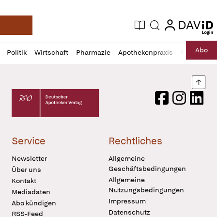
login
login
Aktuelle Ausgabe
Suche
Deutsche Apotheker Zeitung
Profil
Daz
Abo
Politik
Wirtschaft
Pharmazie
Apothekenpraxis
Recht
Sp
öffnen
Pur
Abo
öffnen
Nach
Deutscher Apotheker Verlag Logo
Facebook
Instagram
LinkedI
Service
Rechtliches
Newsletter
Allgemeine
Geschäftsbedingungen
Über uns
Allgemeine
Kontakt
Nutzungsbedingungen
Mediadaten
Impressum
Abo kündigen
Datenschutz
RSS-Feed