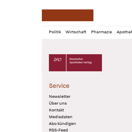
Deutsche Apotheker Ze
Profil
Daz
Politik
Wirtschaft
Pharmazie
Apothe
öffnen
Pur
Abo
öffnen
Deutscher Apotheker Verlag Logo
Service
Newsletter
Über uns
Kontakt
Mediadaten
Abo kündigen
RSS-Feed