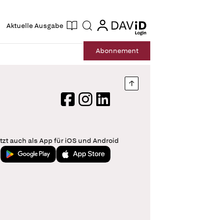
ogin
login
Aktuelle Ausgabe
Suche
Abo
nnement
Nach oben springen
Facebook
Instagram
LinkedIn
tzt auch als App für iOS und Android
Jetzt bei Google Play
Laden im App Store