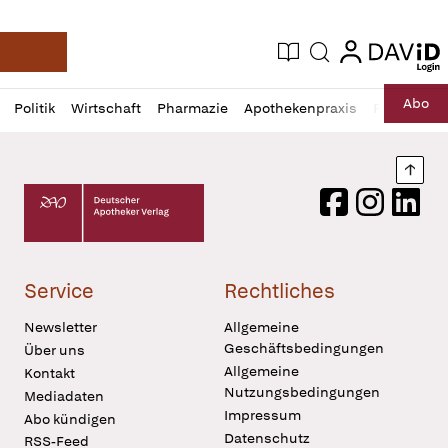
login
login
Aktuelle Ausgabe
Suche
Deutsche Apotheker Zeitung
Profil
Daz
Abo
Politik
Wirtschaft
Pharmazie
Apothekenpraxis
Recht
Sp
öffnen
Pur
Abo
öffnen
Nach
Deutscher Apotheker Verlag Logo
Facebook
Instagram
LinkedI
Service
Rechtliches
Newsletter
Allgemeine
Geschäftsbedingungen
Über uns
Allgemeine
Kontakt
Nutzungsbedingungen
Mediadaten
Impressum
Abo kündigen
Datenschutz
RSS-Feed