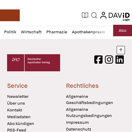
login
login
Aktuelle Ausgabe
Suche
Deutsche Apotheker Zeitung
Profil
Daz
Abo
Politik
Wirtschaft
Pharmazie
Apothekenpraxis
Recht
Sp
öffnen
Pur
Abo
öffnen
Nach
Deutscher Apotheker Verlag Logo
Facebook
Instagram
LinkedI
Service
Rechtliches
Newsletter
Allgemeine
Geschäftsbedingungen
Über uns
Allgemeine
Kontakt
Nutzungsbedingungen
Mediadaten
Impressum
Abo kündigen
Datenschutz
RSS-Feed