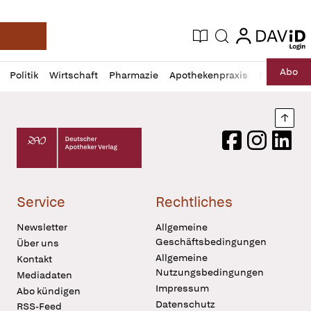
login
login
Aktuelle Ausgabe
Suche
Deutsche Apotheker Zeitung
Profil
Daz
Abo
Politik
Wirtschaft
Pharmazie
Apothekenpraxis
Recht
Sp
öffnen
Pur
Abo
öffnen
Nach
Deutscher Apotheker Verlag Logo
Facebook
Instagram
LinkedI
Service
Rechtliches
Newsletter
Allgemeine
Geschäftsbedingungen
Über uns
Allgemeine
Kontakt
Nutzungsbedingungen
Mediadaten
Impressum
Abo kündigen
Datenschutz
RSS-Feed