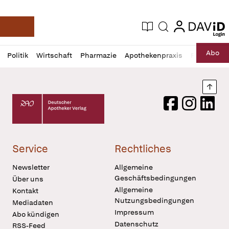
login
login
Aktuelle Ausgabe
Suche
Deutsche Apotheker Zeitung
Profil
Daz
Abo
Politik
Wirtschaft
Pharmazie
Apothekenpraxis
Recht
Sp
öffnen
Pur
Abo
öffnen
Nach
Deutscher Apotheker Verlag Logo
Facebook
Instagram
LinkedI
Service
Rechtliches
Newsletter
Allgemeine
Geschäftsbedingungen
Über uns
Allgemeine
Kontakt
Nutzungsbedingungen
Mediadaten
Impressum
Abo kündigen
Datenschutz
RSS-Feed