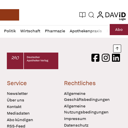
login
login
Aktuelle Ausgabe
Suche
Deutsche Apotheker Zeitung
Profil
Daz
Abo
Politik
Wirtschaft
Pharmazie
Apothekenpraxis
Recht
Sp
öffnen
Pur
Abo
öffnen
Nach
Deutscher Apotheker Verlag Logo
Facebook
Instagram
LinkedI
Service
Rechtliches
Newsletter
Allgemeine
Geschäftsbedingungen
Über uns
Allgemeine
Kontakt
Nutzungsbedingungen
Mediadaten
Impressum
Abo kündigen
Datenschutz
RSS-Feed