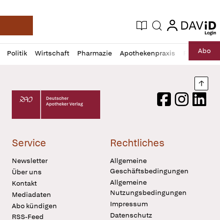
login
login
Aktuelle Ausgabe
Suche
Deutsche Apotheker Zeitung
Profil
Daz
Abo
Politik
Wirtschaft
Pharmazie
Apothekenpraxis
Recht
Sp
öffnen
Pur
Abo
öffnen
Nach
Deutscher Apotheker Verlag Logo
Facebook
Instagram
LinkedI
Service
Rechtliches
Newsletter
Allgemeine
Geschäftsbedingungen
Über uns
Allgemeine
Kontakt
Nutzungsbedingungen
Mediadaten
Impressum
Abo kündigen
Datenschutz
RSS-Feed