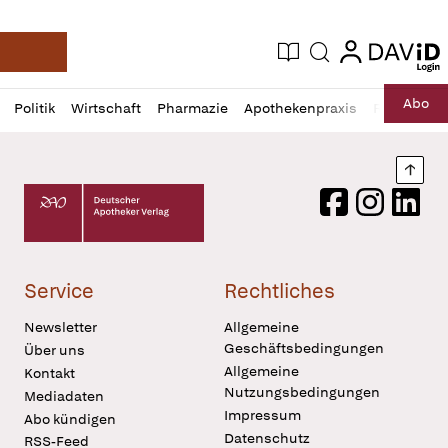
login
login
Aktuelle Ausgabe
Suche
Deutsche Apotheker Zeitung
Profil
Daz
Abo
Politik
Wirtschaft
Pharmazie
Apothekenpraxis
Recht
Sp
öffnen
Pur
Abo
öffnen
Nach
Deutscher Apotheker Verlag Logo
Facebook
Instagram
LinkedI
Service
Rechtliches
Newsletter
Allgemeine
Geschäftsbedingungen
Über uns
Allgemeine
Kontakt
Nutzungsbedingungen
Mediadaten
Impressum
Abo kündigen
Datenschutz
RSS-Feed