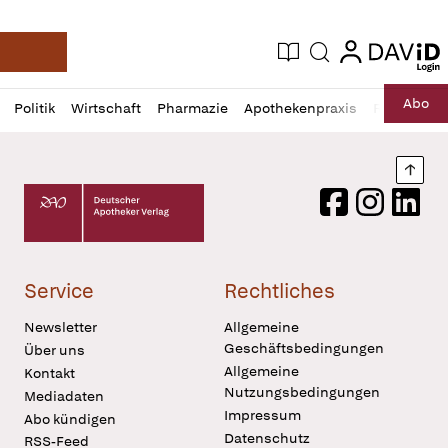
login
login
Aktuelle Ausgabe
Suche
Deutsche Apotheker Zeitung
Profil
Daz
Abo
Politik
Wirtschaft
Pharmazie
Apothekenpraxis
Recht
Sp
öffnen
Pur
Abo
öffnen
Nach
Deutscher Apotheker Verlag Logo
Facebook
Instagram
LinkedI
Service
Rechtliches
Newsletter
Allgemeine
Geschäftsbedingungen
Über uns
Allgemeine
Kontakt
Nutzungsbedingungen
Mediadaten
Impressum
Abo kündigen
Datenschutz
RSS-Feed