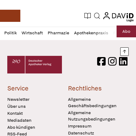
login
login
Aktuelle Ausgabe
Suche
Deutsche Apotheker Zeitung
Profil
Daz
Abo
Politik
Wirtschaft
Pharmazie
Apothekenpraxis
Recht
Sp
öffnen
Pur
Abo
öffnen
Nach
Deutscher Apotheker Verlag Logo
Facebook
Instagram
LinkedI
Service
Rechtliches
Newsletter
Allgemeine
Geschäftsbedingungen
Über uns
Allgemeine
Kontakt
Nutzungsbedingungen
Mediadaten
Impressum
Abo kündigen
Datenschutz
RSS-Feed