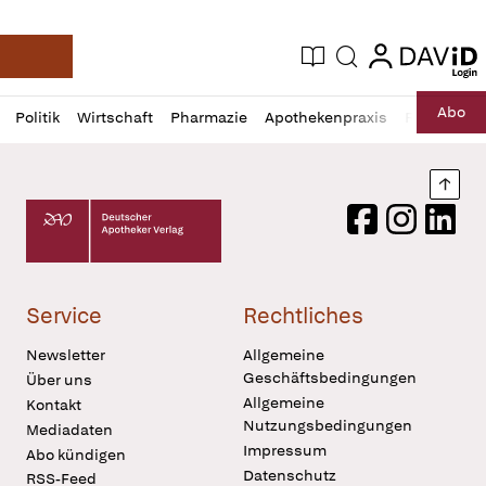
login
login
Aktuelle Ausgabe
Suche
Deutsche Apotheker Zeitung
Profil
Daz
Abo
Politik
Wirtschaft
Pharmazie
Apothekenpraxis
Recht
Sp
öffnen
Pur
Abo
öffnen
Nach
Deutscher Apotheker Verlag Logo
Facebook
Instagram
LinkedI
Service
Rechtliches
Newsletter
Allgemeine
Geschäftsbedingungen
Über uns
Allgemeine
Kontakt
Nutzungsbedingungen
Mediadaten
Impressum
Abo kündigen
Datenschutz
RSS-Feed