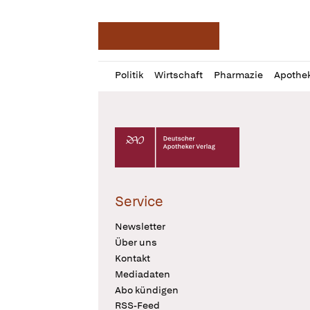
Deutsche Apotheker Ze
Profil
Daz
Politik
Wirtschaft
Pharmazie
Apothe
öffnen
Pur
Abo
öffnen
Deutscher Apotheker Verlag Logo
Service
Newsletter
Über uns
Kontakt
Mediadaten
Abo kündigen
RSS-Feed