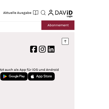
ogin
login
Aktuelle Ausgabe
Suche
Abo
nnement
Nach oben springen
Facebook
Instagram
LinkedIn
tzt auch als App für iOS und Android
Jetzt bei Google Play
Laden im App Store