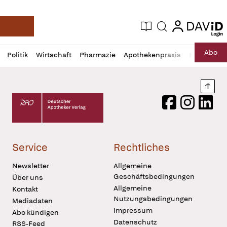
login
login
Aktuelle Ausgabe
Suche
Deutsche Apotheker Zeitung
Profil
Daz
Abo
Politik
Wirtschaft
Pharmazie
Apothekenpraxis
Recht
Sp
öffnen
Pur
Abo
öffnen
Nach
Deutscher Apotheker Verlag Logo
Facebook
Instagram
LinkedI
Service
Rechtliches
Newsletter
Allgemeine
Geschäftsbedingungen
Über uns
Allgemeine
Kontakt
Nutzungsbedingungen
Mediadaten
Impressum
Abo kündigen
Datenschutz
RSS-Feed