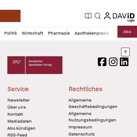
login
login
Aktuelle Ausgabe
Suche
Deutsche Apotheker Zeitung
Profil
Daz
Abo
Politik
Wirtschaft
Pharmazie
Apothekenpraxis
Recht
Sp
öffnen
Pur
Abo
öffnen
Nach
Deutscher Apotheker Verlag Logo
Facebook
Instagram
LinkedI
Service
Rechtliches
Newsletter
Allgemeine
Geschäftsbedingungen
Über uns
Allgemeine
Kontakt
Nutzungsbedingungen
Mediadaten
Impressum
Abo kündigen
Datenschutz
RSS-Feed