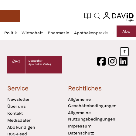
login
login
Aktuelle Ausgabe
Suche
Deutsche Apotheker Zeitung
Profil
Daz
Abo
Politik
Wirtschaft
Pharmazie
Apothekenpraxis
Recht
Sp
öffnen
Pur
Abo
öffnen
Nach
Deutscher Apotheker Verlag Logo
Facebook
Instagram
LinkedI
Service
Rechtliches
Newsletter
Allgemeine
Geschäftsbedingungen
Über uns
Allgemeine
Kontakt
Nutzungsbedingungen
Mediadaten
Impressum
Abo kündigen
Datenschutz
RSS-Feed