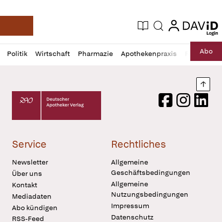
login
login
Aktuelle Ausgabe
Suche
Deutsche Apotheker Zeitung
Profil
Daz
Abo
Politik
Wirtschaft
Pharmazie
Apothekenpraxis
Recht
Sp
öffnen
Pur
Abo
öffnen
Nach
Deutscher Apotheker Verlag Logo
Facebook
Instagram
LinkedI
Service
Rechtliches
Newsletter
Allgemeine
Geschäftsbedingungen
Über uns
Allgemeine
Kontakt
Nutzungsbedingungen
Mediadaten
Impressum
Abo kündigen
Datenschutz
RSS-Feed