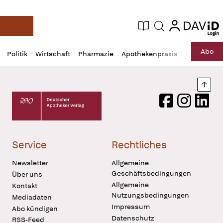
login
login
Aktuelle Ausgabe
Suche
Deutsche Apotheker Zeitung
Profil
Daz
Abo
Politik
Wirtschaft
Pharmazie
Apothekenpraxis
Recht
Sp
öffnen
Pur
Abo
öffnen
Nach
Deutscher Apotheker Verlag Logo
Facebook
Instagram
LinkedI
Service
Rechtliches
Newsletter
Allgemeine
Geschäftsbedingungen
Über uns
Allgemeine
Kontakt
Nutzungsbedingungen
Mediadaten
Impressum
Abo kündigen
Datenschutz
RSS-Feed