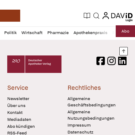
login
login
Aktuelle Ausgabe
Suche
Deutsche Apotheker Zeitung
Profil
Daz
Abo
Politik
Wirtschaft
Pharmazie
Apothekenpraxis
Recht
Sp
öffnen
Pur
Abo
öffnen
Nach
Deutscher Apotheker Verlag Logo
Facebook
Instagram
LinkedI
Service
Rechtliches
Newsletter
Allgemeine
Geschäftsbedingungen
Über uns
Allgemeine
Kontakt
Nutzungsbedingungen
Mediadaten
Impressum
Abo kündigen
Datenschutz
RSS-Feed