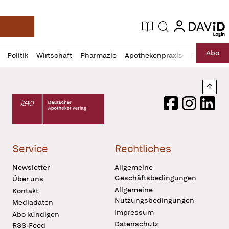
login
login
Aktuelle Ausgabe
Suche
Deutsche Apotheker Zeitung
Profil
Daz
Abo
Politik
Wirtschaft
Pharmazie
Apothekenpraxis
Recht
Sp
öffnen
Pur
Abo
öffnen
Nach
Deutscher Apotheker Verlag Logo
Facebook
Instagram
LinkedI
Service
Rechtliches
Newsletter
Allgemeine
Geschäftsbedingungen
Über uns
Allgemeine
Kontakt
Nutzungsbedingungen
Mediadaten
Impressum
Abo kündigen
Datenschutz
RSS-Feed