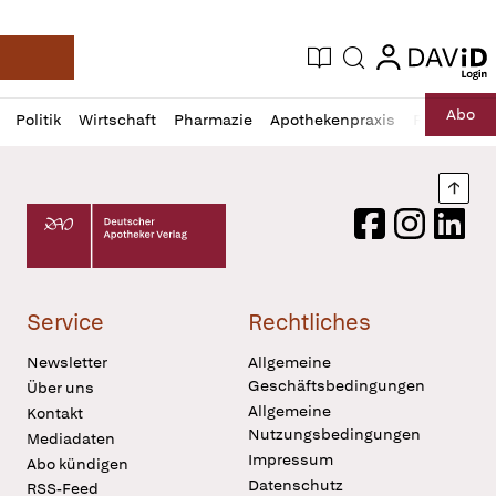
login
login
Aktuelle Ausgabe
Suche
Deutsche Apotheker Zeitung
Profil
Daz
Abo
Politik
Wirtschaft
Pharmazie
Apothekenpraxis
Recht
Sp
öffnen
Pur
Abo
öffnen
Nach
Deutscher Apotheker Verlag Logo
Facebook
Instagram
LinkedI
Service
Rechtliches
Newsletter
Allgemeine
Geschäftsbedingungen
Über uns
Allgemeine
Kontakt
Nutzungsbedingungen
Mediadaten
Impressum
Abo kündigen
Datenschutz
RSS-Feed