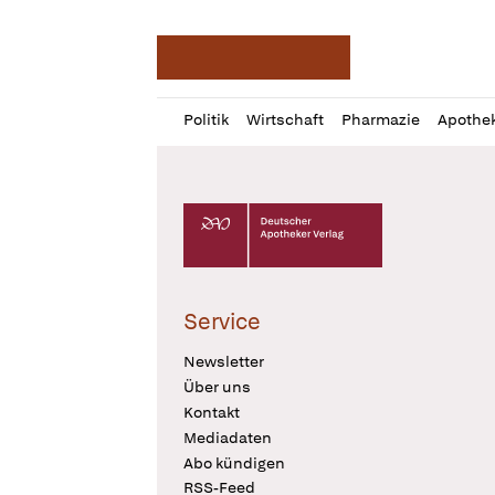
Deutsche Apotheker Ze
Profil
Daz
Politik
Wirtschaft
Pharmazie
Apothe
öffnen
Pur
Abo
öffnen
Deutscher Apotheker Verlag Logo
Service
Newsletter
Über uns
Kontakt
Mediadaten
Abo kündigen
RSS-Feed