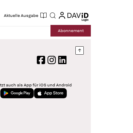
ogin
login
Aktuelle Ausgabe
Suche
Abo
nnement
Nach oben springen
Facebook
Instagram
LinkedIn
tzt auch als App für iOS und Android
Jetzt bei Google Play
Laden im App Store